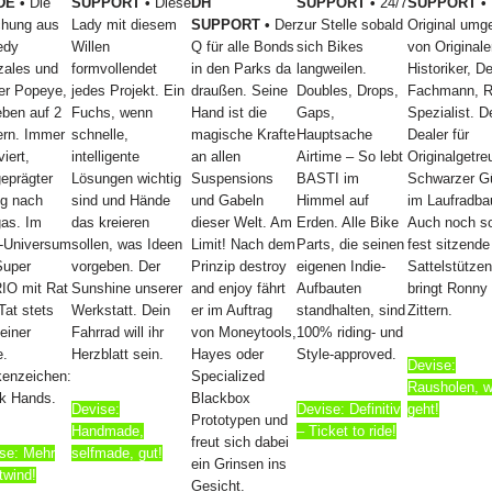
DE •
Die
SUPPORT •
Diese
DH
SUPPORT •
24/7
SUPPORT •
hung aus
Lady mit diesem
SUPPORT
•
Der
zur Stelle sobald
Original umg
edy
Willen
Q für alle Bonds
sich Bikes
von Originale
ales und
formvollendet
in den Parks da
langweilen.
Historiker, De
er Popeye,
jedes Projekt. Ein
draußen. Seine
Doubles, Drops,
Fachmann, R
eben auf 2
Fuchs, wenn
Hand ist die
Gaps,
Spezialist. D
rn. Immer
schnelle,
magische Krafte
Hauptsache
Dealer für
iert,
intelligente
an allen
Airtime – So lebt
Originalgetr
eprägter
Lösungen wichtig
Suspensions
BASTI im
Schwarzer Gü
g nach
sind und Hände
und Gabeln
Himmel auf
im Laufradba
gas. Im
das kreieren
dieser Welt. Am
Erden. Alle Bike
Auch noch s
-Universum
sollen, was Ideen
Limit! Nach dem
Parts, die seinen
fest sitzende
Super
vorgeben. Der
Prinzip destroy
eigenen Indie-
Sattelstützen
IO mit Rat
Sunshine unserer
and enjoy fährt
Aufbauten
bringt Ronny
Tat stets
Werkstatt. Dein
er im Auftrag
standhalten, sind
Zittern.
einer
Fahrrad will ihr
von Moneytools,
100% riding- und
e.
Herzblatt sein.
Hayes oder
Style-approved.
Devise:
enzeichen:
Specialized
Rausholen, 
k Hands.
Blackbox
Devise:
Devise: Definitiv
geht!
Prototypen und
Handmade,
– Ticket to ride!
freut sich dabei
se: Mehr
selfmade, gut!
ein Grinsen ins
twind!
Gesicht.