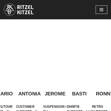
Zum
Inhalt
springen
ARIO
ANTONIA
JEROME
BASTI
RONN
S/TOUR
CUSTOMER
SUSPENSION /
DH/MTB
RETRO