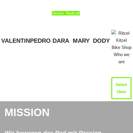
Devise: Radical!
VALENTIN
PEDRO
DARA
MARY
DODY
bewe
rben
MISSION
Wir bewegen das Rad mit Passion.